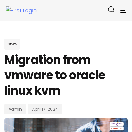
To
na
Published
on:
NEWS
Migration from
vmware to oracle
linux kvm
Admin
April 17, 2024