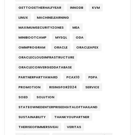
GETTOGETHERHALFYEAR
INNODB
KVM
LINUX
MACHINELEARNING
MAXIMUMSECURITYZONES
MEA
MINIBOOTCAMP
MYSQL
ODA
OMMPROGRAM
ORACLE
ORACLEAPEX
ORACLECLOUDINFRASTRUCTURE
ORACLECONVERGEDDATABASE
PARTNERPARTYAWARD
PCAX10
PDPA
PROMOTION
RISINGFOR2024
SERVICE
SOED
SOLUTION
STATEOWNEDENTERPRISEDIGITALOFTHAILAND
SUSTAINABILITY
THANKYOUPARTNER
THERISEOFIMMERSIVEAI
VERITAS