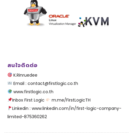
สนใจติดต่อ
K.Rinruedee
Email : contact@firstlogic.co.th
www.firstlogic.co.th
Inbox First Logic
m.me/FirstLogicTH
Linkedin : www.linkedin.com/in/first-logic-company-
limited-875360262