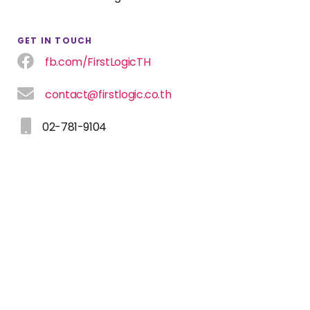
GET IN TOUCH
fb.com/FirstLogicTH
contact@firstlogic.co.th
02-781-9104